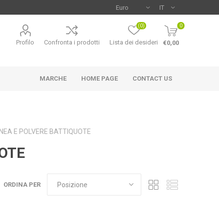
(0)
0
Profilo
Confronta i prodotti
Lista dei desideri
€0,00
MARCHE
HOME PAGE
CONTACT US
NEA E POLVERE BATTIQUOTE
UOTE
ORDINA PER