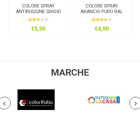
O
COLORE SPRAY
COLORE SPRAY
ANTIRUGGINE GRIGIO
ARANCIO PURO RAL
ML.400
2004 ML.400
€5,50
€4,50
MARCHE
COLORITALIA
NOBRAND