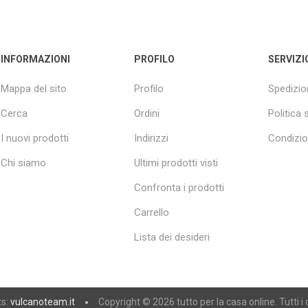
INFORMAZIONI
PROFILO
SERVIZI
Mappa del sito
Profilo
Spedizion
Cerca
Ordini
Politica 
I nuovi prodotti
Indirizzi
Condizion
Chi siamo
Ultimi prodotti visti
Confronta i prodotti
Carrello
Lista dei desideri
ts:
vulcanoteam.it
Copyright © 2026 tutto per la casa online. Tutti i d