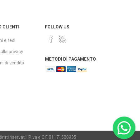
O CLIENTI
FOLLOW US
i e resi
sulla privacy
METODI DI PAGAMENTO
i di vendita
iritti riservati | P.iva e C.F. 01171500935