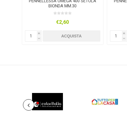
ARTI
PENNELLESSA OMEGA 400 SETOLA
PENNE
BIONDA MM.30
€2,60
i
i
ACQUISTA
h
h
ER
COLORITALIA
NOBRAND