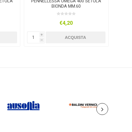
SETOLA
PENNELLESSA OMEGA 400 SETOLA
P
BIONDA MM.60
€4,20
i
i
ACQUISTA
h
h
AUSONIA
BALDINI VERNICI