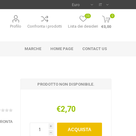
(0)
0
Profilo
Confronta i prodotti
Lista dei desideri
€0,00
MARCHE
HOME PAGE
CONTACT US
PRODOTTO NON DISPONIBILE.
€2,70
FRONTA
i
ACQUISTA
h