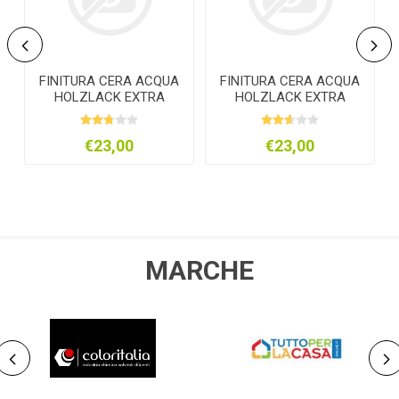
FINITURA CERA ACQUA
FINITURA CERA ACQUA
HOLZLACK EXTRA
HOLZLACK EXTRA
T
LT.0,750 LUCIDA
LT.0,750 SATINATA
€23,00
€23,00
MARCHE
COLORITALIA
NOBRAND