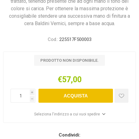
trattato, tenendo presente che ad ogni mano il tono del
colore si carica. Per ottenere la massima protezione è
consigliabile stendere una successiva mano di finitura a
cera Baldini Vernici, sempre a base acqua.
Cod.:
225517F500003
PRODOTTO NON DISPONIBILE.
€57,00
i
ACQUISTA
h
Seleziona l'indirizzo a cui vuoi spedire
Condividi: