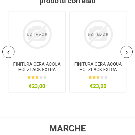
prodotti correlati
FINITURA CERA ACQUA
FINITURA CERA ACQUA
HOLZLACK EXTRA
HOLZLACK EXTRA
T
LT.0,750 LUCIDA
LT.0,750 SATINATA
€23,00
€23,00
MARCHE