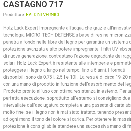
CASTAGNO 717
Produttore:
BALDINI VERNICI
Holz Lack Expert Impregnante all’acqua che grazie all’innovati
tecnologia MICRO-TECH DEFENSE a base di resine micronizz
penetra a fondo nelle fibre del legno per garantire un sistema d
protezione avanzata e alto potere impregnante. I filtri UV-absor
di nuova generazione, contrastano l’azione degradante dei rag
solari. Holz Lack Expert è resistente alle intemperie e permett
proteggere il legno a lungo nel tempo, fino a 6 anni. I formati
disponibili sono da 0,75 l, 2,5 l e 10l . La resa è di circa 19-20
con una mano di prodotto in funzione dell’assorbimento del le
Prodotto pronto all'uso con ottima resistenza in esterno. Per u
perfetta esecuzione, soprattutto all'esterno si consigliano due
intervallate dall'asciugatura completa e una passata di carta ab
molto fine, se il legno non è mai stato trattato, tenendo presen
ad ogni mano il tono del colore si carica. Per ottenere la mass
protezione è consigliabile stendere una successiva mano di fin