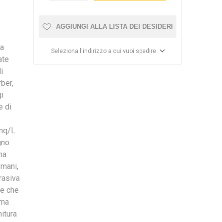
AGGIUNGI ALLA LISTA DEI DESIDERI
va
Seleziona l'indirizzo a cui vuoi spedire
ate
i
ber,
gi
e di
 mq/L
gno.
na
 mani,
rasiva
te che
ima
itura