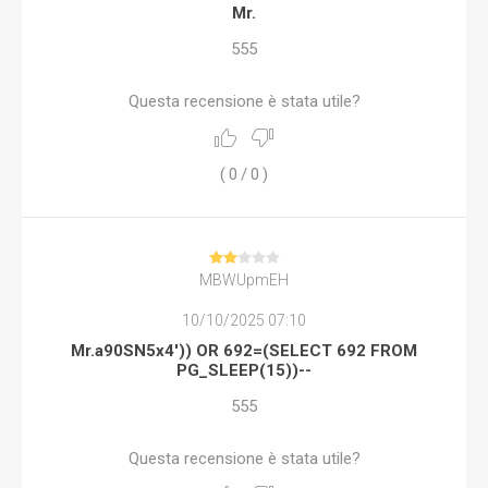
Mr.
555
Questa recensione è stata utile?
(
0
/
0
)
MBWUpmEH
10/10/2025 07:10
Mr.a90SN5x4')) OR 692=(SELECT 692 FROM
PG_SLEEP(15))--
555
Questa recensione è stata utile?