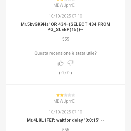
MBWUpmEH
10/10/2025 07:10
Mr.5bvGK9Hs' OR 434=(SELECT 434 FROM
PG_SLEEP(15))--
555
Questa recensione è stata utile?
(
0
/
0
)
MBWUpmEH
10/10/2025 07:10
Mr.4L8L1FEl'; waitfor delay '0:0:15' --
555