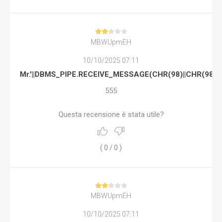
MBWUpmEH
10/10/2025 07:11
Mr.'||DBMS_PIPE.RECEIVE_MESSAGE(CHR(98)||CHR(98)||C
555
Questa recensione è stata utile?
(
0
/
0
)
MBWUpmEH
10/10/2025 07:11