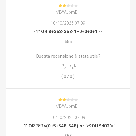
MBWUpmEH
10/10/2025 07:09
-1" OR 3+353-353-1=0+0+0+1 --
555
Questa recensione è stata utile?
(
0
/
0
)
MBWUpmEH
10/10/2025 07:09
-1' OR 3*2>(0+5+548-548) or 'x9OHYd02'='
555