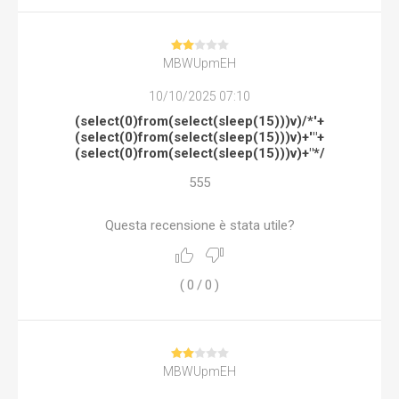
MBWUpmEH
10/10/2025 07:10
(select(0)from(select(sleep(15)))v)/*'+
(select(0)from(select(sleep(15)))v)+'"+
(select(0)from(select(sleep(15)))v)+"*/
555
Questa recensione è stata utile?
(
0
/
0
)
MBWUpmEH