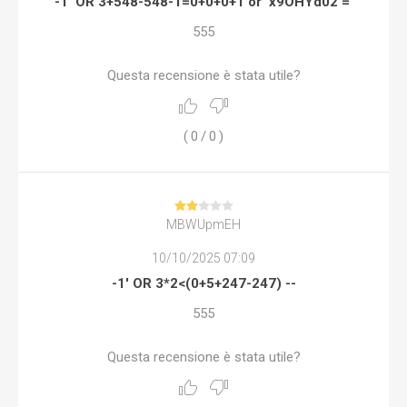
-1' OR 3+548-548-1=0+0+0+1 or 'x9OHYd02'='
555
Questa recensione è stata utile?
(
0
/
0
)
MBWUpmEH
10/10/2025 07:09
-1' OR 3*2<(0+5+247-247) --
555
Questa recensione è stata utile?