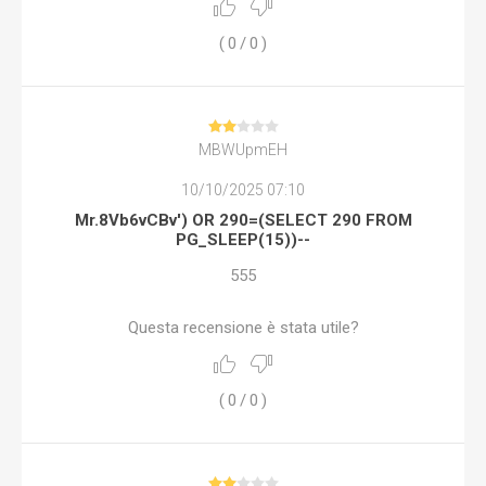
(
0
/
0
)
MBWUpmEH
10/10/2025 07:10
Mr.8Vb6vCBv') OR 290=(SELECT 290 FROM
PG_SLEEP(15))--
555
Questa recensione è stata utile?
(
0
/
0
)