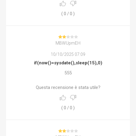
(
0
/
0
)
MBWUpmEH
10/10/2025 07:09
if(now()=sysdate(),sleep(15),0)
555
Questa recensione è stata utile?
(
0
/
0
)