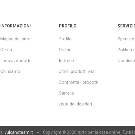
INFORMAZIONI
PROFILO
SERVIZI
Mappa del sito
Profilo
Spedizion
Cerca
Ordini
Politica 
I nuovi prodotti
Indirizzi
Condizion
Chi siamo
Ultimi prodotti visti
Confronta i prodotti
Carrello
Lista dei desideri
ts:
vulcanoteam.it
Copyright © 2026 tutto per la casa online. Tutti i d