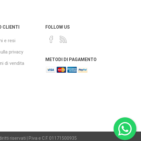
O CLIENTI
FOLLOW US
i e resi
sulla privacy
METODI DI PAGAMENTO
i di vendita
iritti riservati | P.iva e C.F. 01171500935