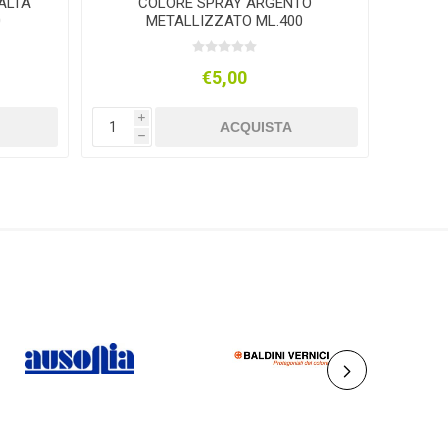
ALTA
COLORE SPRAY ARGENTO
COL
0
METALLIZZATO ML.400
€5,00
i
i
ACQUISTA
h
h
AUSONIA
BALDINI VERNICI