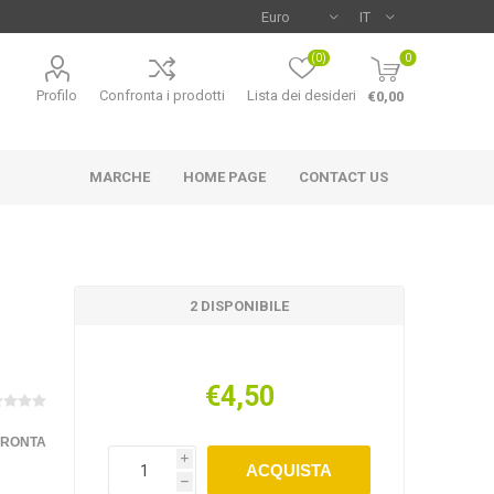
(0)
0
Profilo
Confronta i prodotti
Lista dei desideri
€0,00
MARCHE
HOME PAGE
CONTACT US
2 DISPONIBILE
€4,50
FRONTA
i
ACQUISTA
h