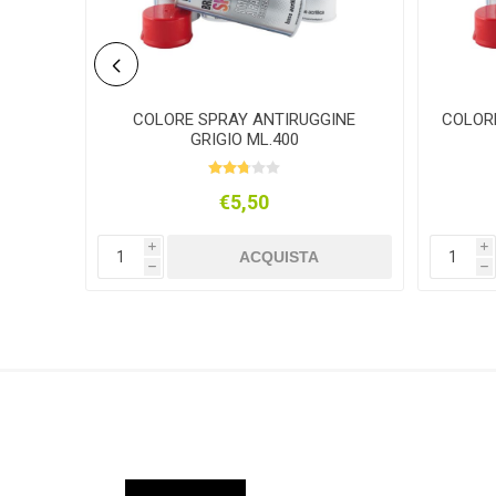
.400
COLORE SPRAY ANTIRUGGINE
COLOR
GRIGIO ML.400
€5,50
i
i
ACQUISTA
h
h
ER
COLORITALIA
NOBRAND