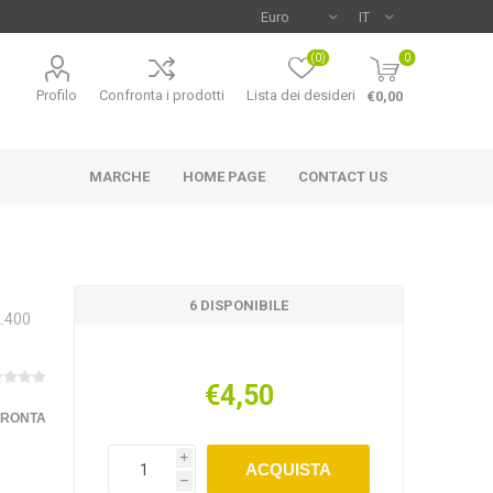
(0)
0
Profilo
Confronta i prodotti
Lista dei desideri
€0,00
MARCHE
HOME PAGE
CONTACT US
6 DISPONIBILE
.400
€4,50
FRONTA
i
ACQUISTA
h