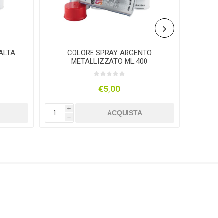
ALTA
COLORE SPRAY ARGENTO
COL
0
METALLIZZATO ML.400
€5,00
i
i
ACQUISTA
h
h
AUSONIA
BALDINI VERNICI